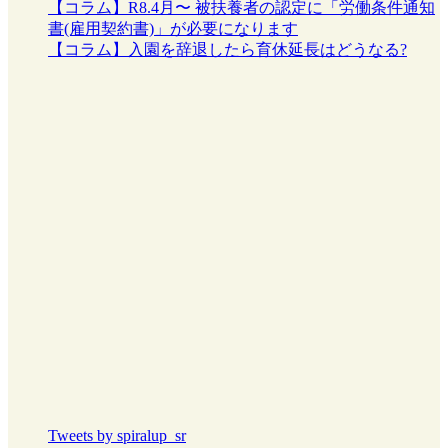
【コラム】R8.4月〜 被扶養者の認定に「労働条件通知
書(雇用契約書)」が必要になります
【コラム】入園を辞退したら育休延長はどうなる?
Tweets by spiralup_sr