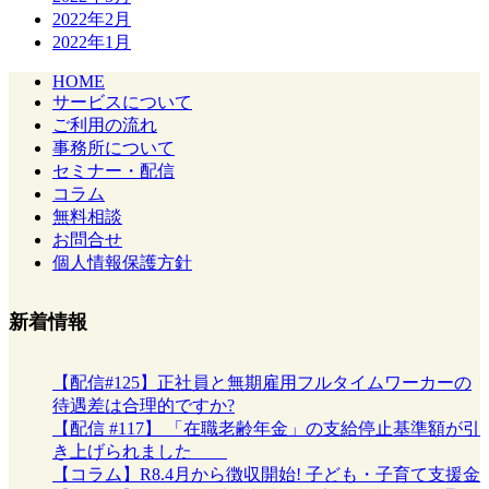
2022年2月
2022年1月
HOME
サービスについて
ご利用の流れ
事務所について
セミナー・配信
コラム
無料相談
お問合せ
個人情報保護方針
新着情報
【配信#125】正社員と無期雇用フルタイムワーカーの
待遇差は合理的ですか?
【配信 #117】 「在職老齢年金」の支給停止基準額が引
き上げられました
【コラム】R8.4月から徴収開始! 子ども・子育て支援金