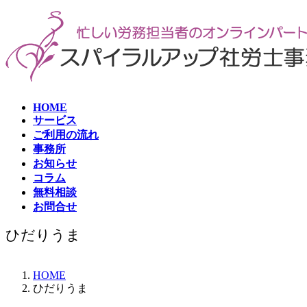
コ
ナ
ン
ビ
テ
ゲ
ン
ー
ツ
シ
へ
ョ
ス
ン
HOME
キ
に
サービス
ッ
移
ご利用の流れ
プ
動
事務所
お知らせ
コラム
無料相談
お問合せ
ひだりうま
HOME
ひだりうま