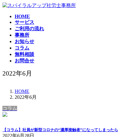
コ
ナ
ン
ビ
HOME
テ
ゲ
サービス
ン
ー
ご利用の流れ
ツ
シ
事務所
へ
ョ
お知らせ
ス
ン
コラム
キ
に
無料相談
ッ
移
お問合せ
プ
動
2022年6月
HOME
2022年6月
コラム
【コラム】社員が新型コロナの“濃厚接触者”になってしまったら
2022年6月28日