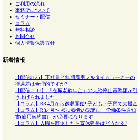
ご利用の流れ
事務所について
セミナー・配信
コラム
無料相談
お問合せ
個人情報保護方針
新着情報
【配信#125】正社員と無期雇用フルタイムワーカーの
待遇差は合理的ですか?
【配信 #117】 「在職老齢年金」の支給停止基準額が引
き上げられました
【コラム】R8.4月から徴収開始! 子ども・子育て支援金
【コラム】R8.4月〜 被扶養者の認定に「労働条件通知
書(雇用契約書)」が必要になります
【コラム】入園を辞退したら育休延長はどうなる?