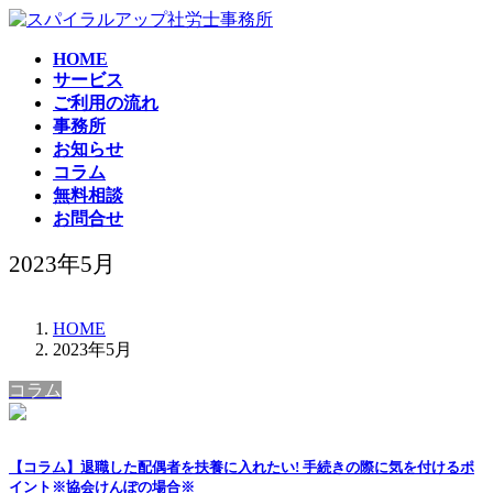
コ
ナ
ン
ビ
HOME
テ
ゲ
サービス
ン
ー
ご利用の流れ
ツ
シ
事務所
へ
ョ
お知らせ
ス
ン
コラム
キ
に
無料相談
ッ
移
お問合せ
プ
動
2023年5月
HOME
2023年5月
コラム
【コラム】退職した配偶者を扶養に入れたい! 手続きの際に気を付けるポ
イント※協会けんぽの場合※