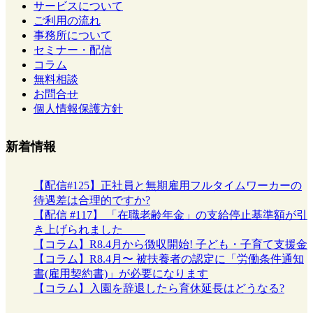
サービスについて
ご利用の流れ
事務所について
セミナー・配信
コラム
無料相談
お問合せ
個人情報保護方針
新着情報
【配信#125】正社員と無期雇用フルタイムワーカーの
待遇差は合理的ですか?
【配信 #117】 「在職老齢年金」の支給停止基準額が引
き上げられました
【コラム】R8.4月から徴収開始! 子ども・子育て支援金
【コラム】R8.4月〜 被扶養者の認定に「労働条件通知
書(雇用契約書)」が必要になります
【コラム】入園を辞退したら育休延長はどうなる?