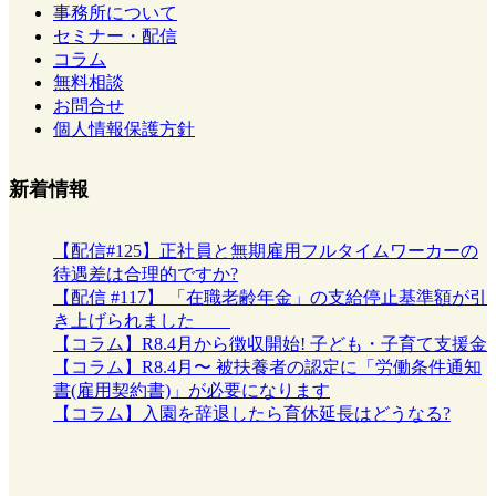
事務所について
セミナー・配信
コラム
無料相談
お問合せ
個人情報保護方針
新着情報
【配信#125】正社員と無期雇用フルタイムワーカーの
待遇差は合理的ですか?
【配信 #117】 「在職老齢年金」の支給停止基準額が引
き上げられました
【コラム】R8.4月から徴収開始! 子ども・子育て支援金
【コラム】R8.4月〜 被扶養者の認定に「労働条件通知
書(雇用契約書)」が必要になります
【コラム】入園を辞退したら育休延長はどうなる?