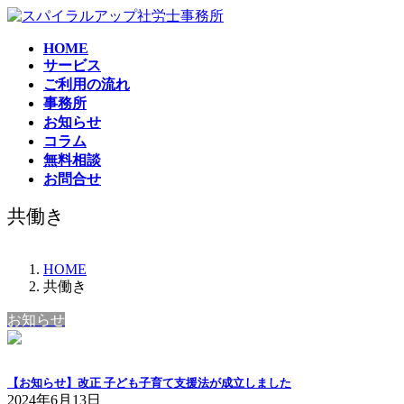
コ
ナ
ン
ビ
HOME
テ
ゲ
サービス
ン
ー
ご利用の流れ
ツ
シ
事務所
へ
ョ
お知らせ
ス
ン
コラム
キ
に
無料相談
ッ
移
お問合せ
プ
動
共働き
HOME
共働き
お知らせ
【お知らせ】改正 子ども子育て支援法が成立しました
2024年6月13日