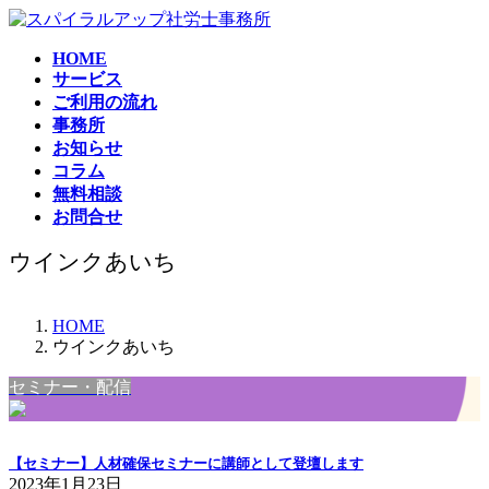
コ
ナ
ン
ビ
HOME
テ
ゲ
サービス
ン
ー
ご利用の流れ
ツ
シ
事務所
へ
ョ
お知らせ
ス
ン
コラム
キ
に
無料相談
ッ
移
お問合せ
プ
動
ウインクあいち
HOME
ウインクあいち
セミナー・配信
【セミナー】人材確保セミナーに講師として登壇します
2023年1月23日