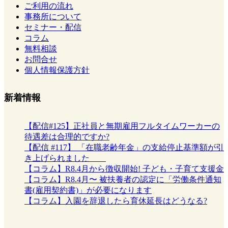
ご利用の流れ
事務所について
セミナー・配信
コラム
無料相談
お問合せ
個人情報保護方針
新着情報
【配信#125】正社員と無期雇用フルタイムワーカーの
待遇差は合理的ですか?
【配信 #117】 「在職老齢年金」の支給停止基準額が引
き上げられました
【コラム】R8.4月から徴収開始! 子ども・子育て支援金
【コラム】R8.4月〜 被扶養者の認定に「労働条件通知
書(雇用契約書)」が必要になります
【コラム】入園を辞退したら育休延長はどうなる?