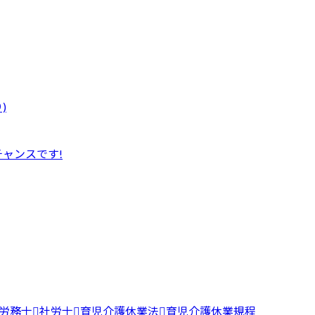
)
ャンスです!
労務士
社労士
育児介護休業法
育児介護休業規程