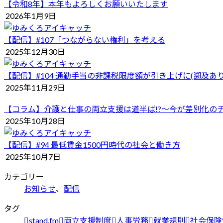
【令和8年】本年もよろしくお願いいたします
2026年1月9日
【配信】#107「つながらない権利」を考える
2025年12月30日
【配信】#104 通勤手当の非課税限度額が引き上げに(遡及あり
2025年11月29日
【コラム】介護と仕事の両立支援は道半ば!?〜今が差別化のチ
2025年10月28日
【配信】#94 最低賃金1500円時代の社会と働き方
2025年10月7日
カテゴリー
お知らせ
、
配信
タグ
stand.fm
両立支援制度
人事労務
就業規則
社会保険