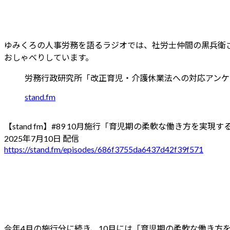
日
時
:
ゆみくろの人事労務を語るラジオでは、社労士仲間の黒兵衛
おしゃべりしています。
労務行政研究所「改正育児・介護休業法への対応アンケート」 https://
stand.fm
【stand fm】#89 10月施行「育児期の柔軟な働き方を実
2025年7月10日 配信
https://stand.fm/episodes/686f3755da6437d42f39f571
今年4月の施行分に続き、10月には「育児期の柔軟な働き方