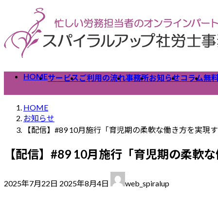
コ
ナ
ン
ビ
テ
ゲ
ン
ー
ツ
シ
へ
ョ
HOME
サービス
ご利用の流れ
事務所
お知らせ
コラム
無
ス
ン
キ
に
ッ
移
HOME
プ
動
お知らせ
【配信】#89 10月施行「育児期の柔軟な働き方を実
【配信】#89 10月施行「育児期の柔
最
2025年7月22日
2025年8月4日
web_spiralup
終
更
新