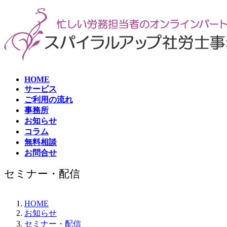
コ
ナ
ン
ビ
テ
ゲ
ン
ー
ツ
シ
へ
ョ
ス
ン
HOME
キ
に
サービス
ッ
移
ご利用の流れ
プ
動
事務所
お知らせ
コラム
無料相談
お問合せ
セミナー・配信
HOME
お知らせ
セミナー・配信