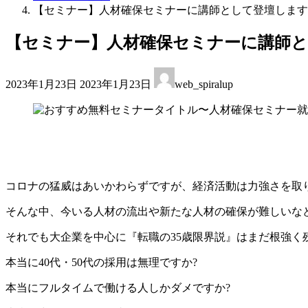
【セミナー】人材確保セミナーに講師として登壇します
【セミナー】人材確保セミナーに講師
最
2023年1月23日
2023年1月23日
web_spiralup
終
更
新
日
時
:
コロナの猛威はあいかわらずですが、経済活動は力強さを取
そんな中、今いる人材の流出や新たな人材の確保が難しいな
それでも大企業を中心に『転職の35歳限界説』はまだ根強く
本当に40代・50代の採用は無理ですか?
本当にフルタイムで働ける人しかダメですか?