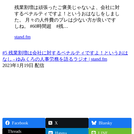
残業割増は頑張ったご褒美じゃないよ、会社に対
するペナルティですよ！というおはなしをしまし
た。 月々の人件費のブレは少ない方が良いです
しね。 #60時間超 #残…
stand.fm
#5 残業割増は会社に対するペナルティですよ！というおは
なし - ゆみくろの人事労務を語るラジオ | stand.fm
2023年1月19日 配信
Facebook
X
Bluesky
Threads
Hatena
LINE