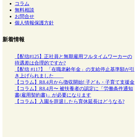
コラム
無料相談
お問合せ
個人情報保護方針
新着情報
【配信#125】正社員と無期雇用フルタイムワーカーの
待遇差は合理的ですか?
【配信 #117】 「在職老齢年金」の支給停止基準額が引
き上げられました
【コラム】R8.4月から徴収開始! 子ども・子育て支援金
【コラム】R8.4月〜 被扶養者の認定に「労働条件通知
書(雇用契約書)」が必要になります
【コラム】入園を辞退したら育休延長はどうなる?