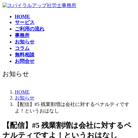
コ
ナ
ン
ビ
HOME
テ
ゲ
サービス
ン
ー
ご利用の流れ
ツ
シ
事務所
へ
ョ
お知らせ
ス
ン
コラム
キ
に
無料相談
ッ
移
お問合せ
プ
動
お知らせ
HOME
お知らせ
【配信】#5 残業割増は会社に対するペナルティです
よ！というおはなし
【配信】#5 残業割増は会社に対するペ
ナルティですよ！というおはなし