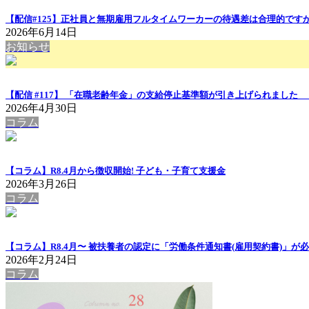
【配信#125】正社員と無期雇用フルタイムワーカーの待遇差は合理的ですか
2026年6月14日
お知らせ
【配信 #117】 「在職老齢年金」の支給停止基準額が引き上げられまし
2026年4月30日
コラム
【コラム】R8.4月から徴収開始! 子ども・子育て支援金
2026年3月26日
コラム
【コラム】R8.4月〜 被扶養者の認定に「労働条件通知書(雇用契約書)」が
2026年2月24日
コラム