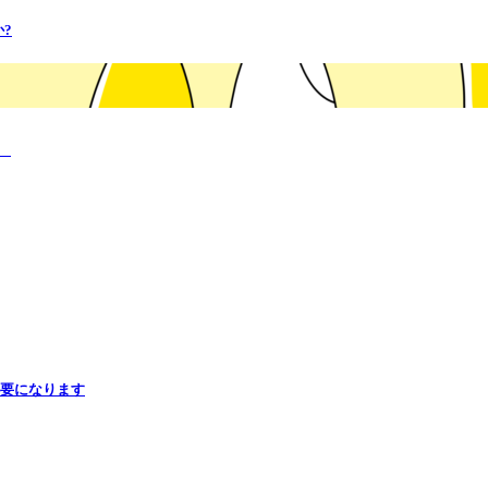
?
た
必要になります