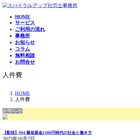
コ
ナ
ン
ビ
HOME
テ
ゲ
サービス
ン
ー
ご利用の流れ
ツ
シ
事務所
へ
ョ
お知らせ
ス
ン
コラム
キ
に
無料相談
ッ
移
お問合せ
プ
動
人件費
HOME
人件費
お知らせ
【配信】#94 最低賃金1500円時代の社会と働き方
2025年10月7日