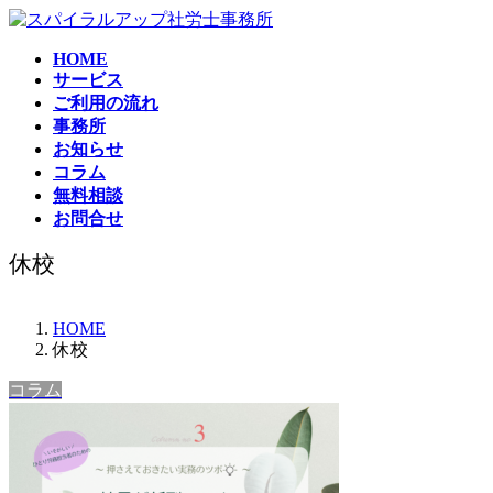
コ
ナ
ン
ビ
HOME
テ
ゲ
サービス
ン
ー
ご利用の流れ
ツ
シ
事務所
へ
ョ
お知らせ
ス
ン
コラム
キ
に
無料相談
ッ
移
お問合せ
プ
動
休校
HOME
休校
コラム