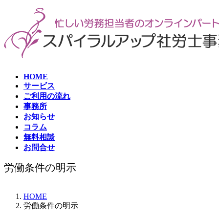
コ
ナ
ン
ビ
テ
ゲ
ン
ー
ツ
シ
へ
ョ
ス
ン
HOME
キ
に
サービス
ッ
移
ご利用の流れ
プ
動
事務所
お知らせ
コラム
無料相談
お問合せ
労働条件の明示
HOME
労働条件の明示