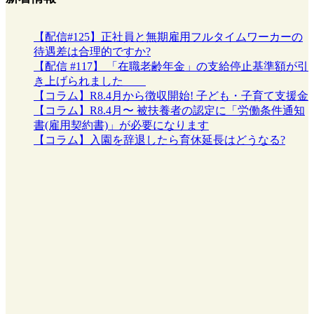
【配信#125】正社員と無期雇用フルタイムワーカーの
待遇差は合理的ですか?
【配信 #117】 「在職老齢年金」の支給停止基準額が引
き上げられました
【コラム】R8.4月から徴収開始! 子ども・子育て支援金
【コラム】R8.4月〜 被扶養者の認定に「労働条件通知
書(雇用契約書)」が必要になります
【コラム】入園を辞退したら育休延長はどうなる?