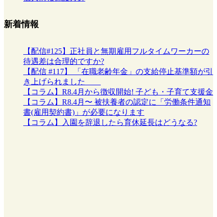
新着情報
【配信#125】正社員と無期雇用フルタイムワーカーの
待遇差は合理的ですか?
【配信 #117】 「在職老齢年金」の支給停止基準額が引
き上げられました
【コラム】R8.4月から徴収開始! 子ども・子育て支援金
【コラム】R8.4月〜 被扶養者の認定に「労働条件通知
書(雇用契約書)」が必要になります
【コラム】入園を辞退したら育休延長はどうなる?