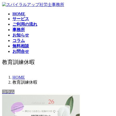
コ
ナ
ン
ビ
HOME
テ
ゲ
サービス
ン
ー
ご利用の流れ
ツ
シ
事務所
へ
ョ
お知らせ
ス
ン
コラム
キ
に
無料相談
ッ
移
お問合せ
プ
動
教育訓練休暇
HOME
教育訓練休暇
コラム