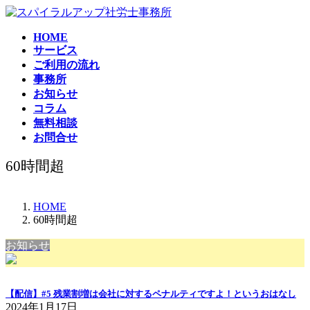
コ
ナ
ン
ビ
HOME
テ
ゲ
サービス
ン
ー
ご利用の流れ
ツ
シ
事務所
へ
ョ
お知らせ
ス
ン
コラム
キ
に
無料相談
ッ
移
お問合せ
プ
動
60時間超
HOME
60時間超
お知らせ
【配信】#5 残業割増は会社に対するペナルティですよ！というおはなし
2024年1月17日