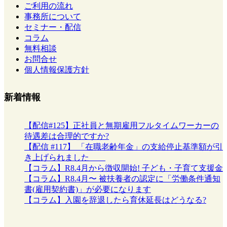
ご利用の流れ
事務所について
セミナー・配信
コラム
無料相談
お問合せ
個人情報保護方針
新着情報
【配信#125】正社員と無期雇用フルタイムワーカーの
待遇差は合理的ですか?
【配信 #117】 「在職老齢年金」の支給停止基準額が引
き上げられました
【コラム】R8.4月から徴収開始! 子ども・子育て支援金
【コラム】R8.4月〜 被扶養者の認定に「労働条件通知
書(雇用契約書)」が必要になります
【コラム】入園を辞退したら育休延長はどうなる?