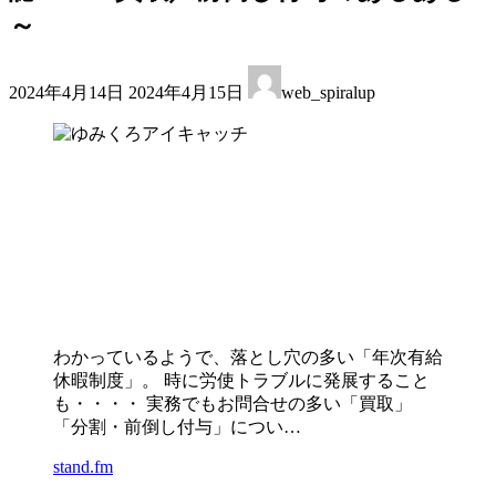
～
最
2024年4月14日
2024年4月15日
web_spiralup
終
更
新
日
時
:
わかっているようで、落とし穴の多い「年次有給
休暇制度」。 時に労使トラブルに発展すること
も・・・・ 実務でもお問合せの多い「買取」
「分割・前倒し付与」につい…
stand.fm