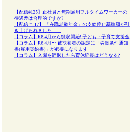
【配信#125】正社員と無期雇用フルタイムワーカーの
待遇差は合理的ですか?
【配信 #117】 「在職老齢年金」の支給停止基準額が引
き上げられました
【コラム】R8.4月から徴収開始! 子ども・子育て支援金
【コラム】R8.4月〜 被扶養者の認定に「労働条件通知
書(雇用契約書)」が必要になります
【コラム】入園を辞退したら育休延長はどうなる?