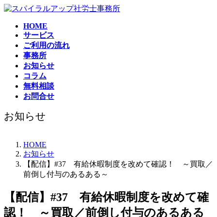
コ
ナ
ン
ビ
HOME
テ
ゲ
サービス
ン
ー
ご利用の流れ
ツ
シ
事務所
へ
ョ
お知らせ
ス
ン
コラム
キ
に
無料相談
ッ
移
お問合せ
プ
動
お知らせ
HOME
お知らせ
【配信】#37 有給休暇制度を改めて確認！ ～買取／
前倒し付与のあるある～
【配信】#37 有給休暇制度を改めて確
認！ ～買取／前倒し付与のあるある