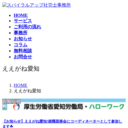
コ
ナ
ン
ビ
HOME
テ
ゲ
サービス
ン
ー
ご利用の流れ
ツ
シ
事務所
へ
ョ
お知らせ
ス
ン
コラム
キ
に
無料相談
ッ
移
お問合せ
プ
動
ええがね愛知
HOME
ええがね愛知
お知らせ
【お知らせ】ええがね愛知!就職面接会にコーディネーターとして参加し
ます☘