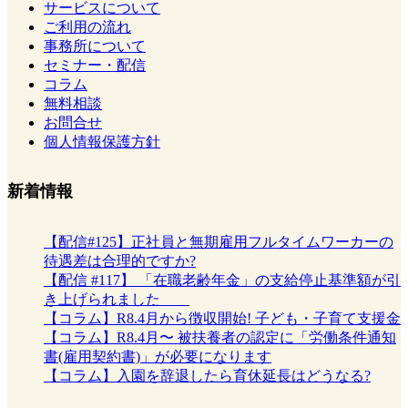
サービスについて
ご利用の流れ
事務所について
セミナー・配信
コラム
無料相談
お問合せ
個人情報保護方針
新着情報
【配信#125】正社員と無期雇用フルタイムワーカーの
待遇差は合理的ですか?
【配信 #117】 「在職老齢年金」の支給停止基準額が引
き上げられました
【コラム】R8.4月から徴収開始! 子ども・子育て支援金
【コラム】R8.4月〜 被扶養者の認定に「労働条件通知
書(雇用契約書)」が必要になります
【コラム】入園を辞退したら育休延長はどうなる?