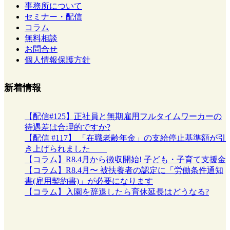
事務所について
セミナー・配信
コラム
無料相談
お問合せ
個人情報保護方針
新着情報
【配信#125】正社員と無期雇用フルタイムワーカーの
待遇差は合理的ですか?
【配信 #117】 「在職老齢年金」の支給停止基準額が引
き上げられました
【コラム】R8.4月から徴収開始! 子ども・子育て支援金
【コラム】R8.4月〜 被扶養者の認定に「労働条件通知
書(雇用契約書)」が必要になります
【コラム】入園を辞退したら育休延長はどうなる?