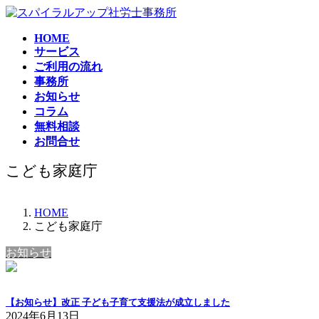
コ
ナ
ン
ビ
HOME
テ
ゲ
サービス
ン
ー
ご利用の流れ
ツ
シ
事務所
へ
ョ
お知らせ
ス
ン
コラム
キ
に
無料相談
ッ
移
お問合せ
プ
動
こども家庭庁
HOME
こども家庭庁
お知らせ
【お知らせ】改正 子ども子育て支援法が成立しました
2024年6月13日