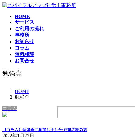
コ
ナ
ン
ビ
HOME
テ
ゲ
サービス
ン
ー
ご利用の流れ
ツ
シ
事務所
へ
ョ
お知らせ
ス
ン
コラム
キ
に
無料相談
ッ
移
お問合せ
プ
動
勉強会
HOME
勉強会
コラム
【コラム】勉強会に参加しました:戸籍の読み方
2022年1月27日