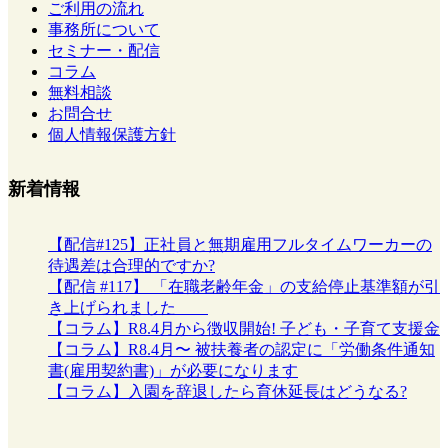
ご利用の流れ
事務所について
セミナー・配信
コラム
無料相談
お問合せ
個人情報保護方針
新着情報
【配信#125】正社員と無期雇用フルタイムワーカーの
待遇差は合理的ですか?
【配信 #117】 「在職老齢年金」の支給停止基準額が引
き上げられました
【コラム】R8.4月から徴収開始! 子ども・子育て支援金
【コラム】R8.4月〜 被扶養者の認定に「労働条件通知
書(雇用契約書)」が必要になります
【コラム】入園を辞退したら育休延長はどうなる?