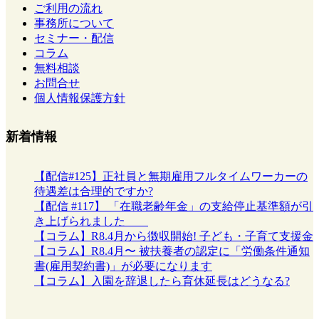
ご利用の流れ
事務所について
セミナー・配信
コラム
無料相談
お問合せ
個人情報保護方針
新着情報
【配信#125】正社員と無期雇用フルタイムワーカーの
待遇差は合理的ですか?
【配信 #117】 「在職老齢年金」の支給停止基準額が引
き上げられました
【コラム】R8.4月から徴収開始! 子ども・子育て支援金
【コラム】R8.4月〜 被扶養者の認定に「労働条件通知
書(雇用契約書)」が必要になります
【コラム】入園を辞退したら育休延長はどうなる?