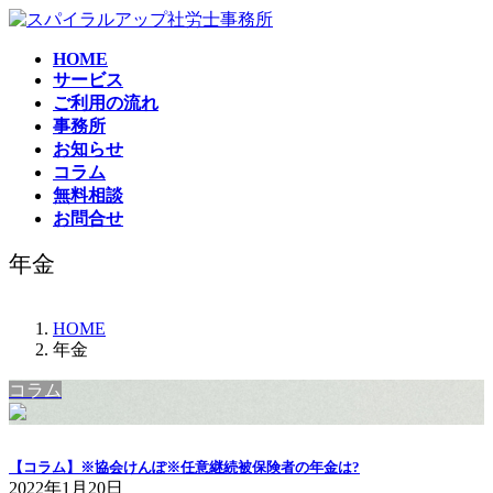
コ
ナ
ン
ビ
HOME
テ
ゲ
サービス
ン
ー
ご利用の流れ
ツ
シ
事務所
へ
ョ
お知らせ
ス
ン
コラム
キ
に
無料相談
ッ
移
お問合せ
プ
動
年金
HOME
年金
コラム
【コラム】※協会けんぽ※任意継続被保険者の年金は?
2022年1月20日