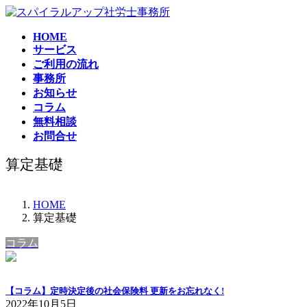
コ
ナ
ン
ビ
HOME
テ
ゲ
サービス
ン
ー
ご利用の流れ
ツ
シ
事務所
へ
ョ
お知らせ
ス
ン
コラム
キ
に
無料相談
ッ
移
お問合せ
プ
動
算定基礎
HOME
算定基礎
コラム
【コラム】定時決定後の社会保険料 更新をお忘れなく!
2022年10月5日