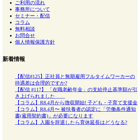
ご利用の流れ
事務所について
セミナー・配信
コラム
無料相談
お問合せ
個人情報保護方針
新着情報
【配信#125】正社員と無期雇用フルタイムワーカーの
待遇差は合理的ですか?
【配信 #117】 「在職老齢年金」の支給停止基準額が引
き上げられました
【コラム】R8.4月から徴収開始! 子ども・子育て支援金
【コラム】R8.4月〜 被扶養者の認定に「労働条件通知
書(雇用契約書)」が必要になります
【コラム】入園を辞退したら育休延長はどうなる?