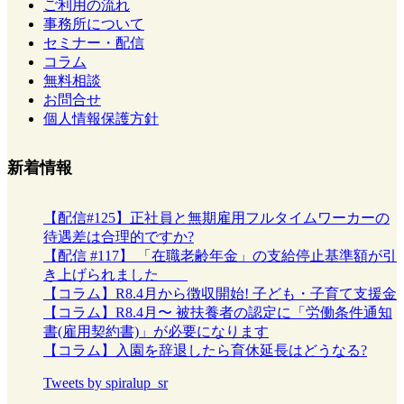
ご利用の流れ
事務所について
セミナー・配信
コラム
無料相談
お問合せ
個人情報保護方針
新着情報
【配信#125】正社員と無期雇用フルタイムワーカーの
待遇差は合理的ですか?
【配信 #117】 「在職老齢年金」の支給停止基準額が引
き上げられました
【コラム】R8.4月から徴収開始! 子ども・子育て支援金
【コラム】R8.4月〜 被扶養者の認定に「労働条件通知
書(雇用契約書)」が必要になります
【コラム】入園を辞退したら育休延長はどうなる?
Tweets by spiralup_sr