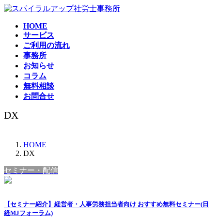
コ
ナ
ン
ビ
HOME
テ
ゲ
サービス
ン
ー
ご利用の流れ
ツ
シ
事務所
へ
ョ
お知らせ
ス
ン
コラム
キ
に
無料相談
ッ
移
お問合せ
プ
動
DX
HOME
DX
セミナー・配信
【セミナー紹介】経営者・人事労務担当者向け おすすめ無料セミナー(日
経MJフォーラム)