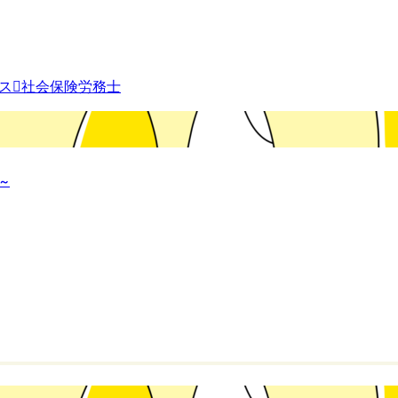
ス
社会保険労務士
～