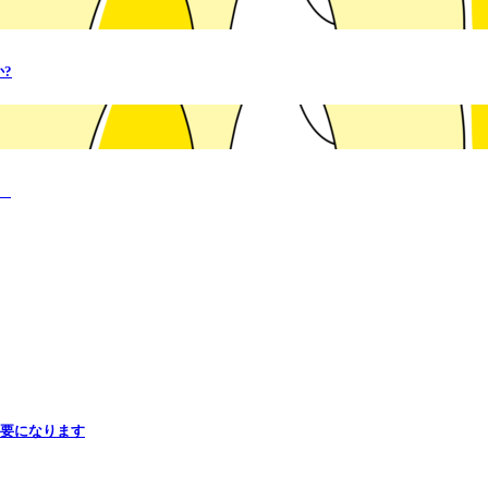
?
た
必要になります