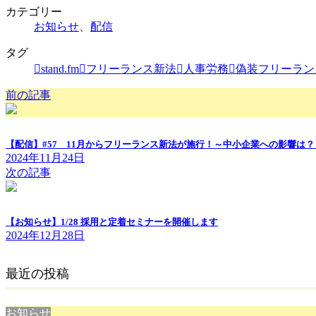
カテゴリー
お知らせ
、
配信
タグ
stand.fm
フリーランス新法
人事労務
偽装フリーラン
前の記事
【配信】#57 11月からフリーランス新法が施行！～中小企業への影響は？
2024年11月24日
次の記事
【お知らせ】1/28 採用と定着セミナーを開催します
2024年12月28日
最近の投稿
お知らせ