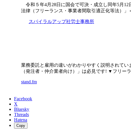
令和５年4月28日に国会で可決・成立し同年5月1
法律（フリーランス・事業者間取引適正化等法）」
スパイラルアップ社労士事務所
業務委託と雇用の違いがわかりやすく説明されていま
（発注者・仲介業者向け）」は必見です! ▼フリー
stand.fm
Facebook
X
Bluesky
Threads
Hatena
Copy