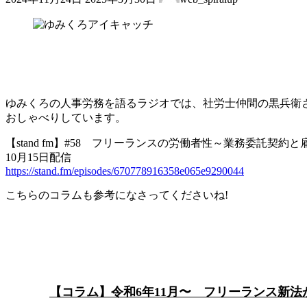
終
更
新
日
時
:
ゆみくろの人事労務を語るラジオでは、社労士仲間の黒兵衛
おしゃべりしています。
【stand fm】#58 フリーランスの労働者性～業務委託契
10月15日配信
https://stand.fm/episodes/670778916358e065e9290044
こちらのコラムも参考になさってくださいね!
【コラム】令和6年11月〜 フリーランス新