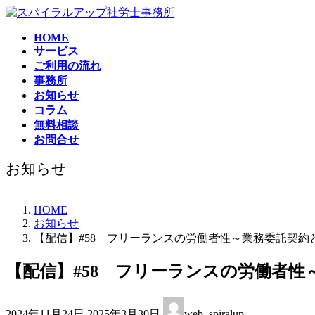
コ
ナ
ン
ビ
HOME
テ
ゲ
サービス
ン
ー
ご利用の流れ
ツ
シ
事務所
へ
ョ
お知らせ
ス
ン
コラム
キ
に
無料相談
ッ
移
お問合せ
プ
動
お知らせ
HOME
お知らせ
【配信】#58 フリーランスの労働者性～業務委託契
【配信】#58 フリーランスの労働者
最
2024年11月24日
2025年3月30日
web_spiralup