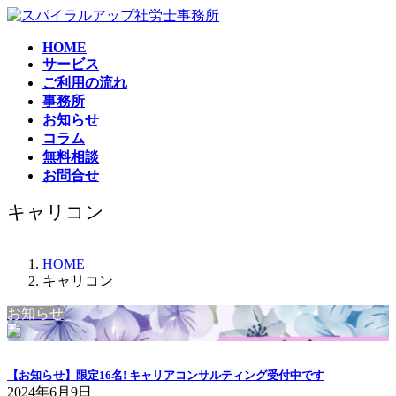
コ
ナ
ン
ビ
HOME
テ
ゲ
サービス
ン
ー
ご利用の流れ
ツ
シ
事務所
へ
ョ
お知らせ
ス
ン
コラム
キ
に
無料相談
ッ
移
お問合せ
プ
動
キャリコン
HOME
キャリコン
お知らせ
【お知らせ】限定16名! キャリアコンサルティング受付中です
2024年6月9日