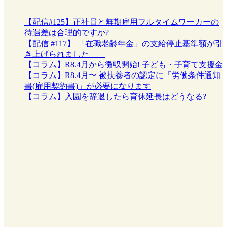
【配信#125】正社員と無期雇用フルタイムワーカーの
待遇差は合理的ですか?
【配信 #117】 「在職老齢年金」の支給停止基準額が引
き上げられました
【コラム】R8.4月から徴収開始! 子ども・子育て支援金
【コラム】R8.4月〜 被扶養者の認定に「労働条件通知
書(雇用契約書)」が必要になります
【コラム】入園を辞退したら育休延長はどうなる?