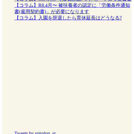
【コラム】R8.4月〜 被扶養者の認定に「労働条件通知
書(雇用契約書)」が必要になります
【コラム】入園を辞退したら育休延長はどうなる?
Tweets by spiralup_sr