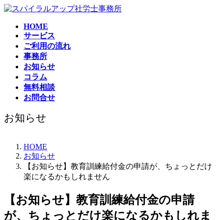
コ
ナ
ン
ビ
HOME
テ
ゲ
サービス
ン
ー
ご利用の流れ
ツ
シ
事務所
へ
ョ
お知らせ
ス
ン
コラム
キ
に
無料相談
ッ
移
お問合せ
プ
動
お知らせ
HOME
お知らせ
【お知らせ】教育訓練給付金の申請が、ちょっとだけ
楽になるかもしれません
【お知らせ】教育訓練給付金の申請
が、ちょっとだけ楽になるかもしれま