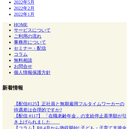
2022年5月
2022年2月
2022年1月
HOME
サービスについて
ご利用の流れ
事務所について
セミナー・配信
コラム
無料相談
お問合せ
個人情報保護方針
新着情報
【配信#125】正社員と無期雇用フルタイムワーカーの
待遇差は合理的ですか?
【配信 #117】 「在職老齢年金」の支給停止基準額が引
き上げられました
【コラム】R8.4月から徴収開始! 子ども・子育て支援金