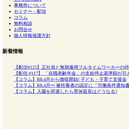
事務所について
セミナー・配信
コラム
無料相談
お問合せ
個人情報保護方針
新着情報
【配信#125】正社員と無期雇用フルタイムワーカーの
【配信 #117】 「在職老齢年金」の支給停止基準額
【コラム】R8.4月から徴収開始! 子ども・子育て支援金
【コラム】R8.4月〜 被扶養者の認定に「労働条件通知
【コラム】入園を辞退したら育休延長はどうなる?