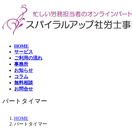
コ
ナ
ン
ビ
テ
ゲ
ン
ー
ツ
シ
へ
ョ
ス
ン
HOME
キ
に
サービス
ッ
移
ご利用の流れ
プ
動
事務所
お知らせ
コラム
無料相談
お問合せ
パートタイマー
HOME
パートタイマー