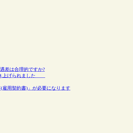
待遇差は合理的ですか?
が引き上げられました
書(雇用契約書)」が必要になります