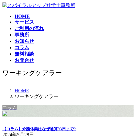
コ
ナ
ン
ビ
HOME
テ
ゲ
サービス
ン
ー
ご利用の流れ
ツ
シ
事務所
へ
ョ
お知らせ
ス
ン
コラム
キ
に
無料相談
ッ
移
お問合せ
プ
動
ワーキングケアラー
HOME
ワーキングケアラー
コラム
【コラム】介護休業はなぜ通算93日まで?
2024年5月28日