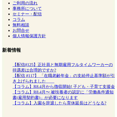
ご利用の流れ
事務所について
セミナー・配信
コラム
無料相談
お問合せ
個人情報保護方針
新着情報
【配信#125】正社員と無期雇用フルタイムワーカーの
待遇差は合理的ですか?
【配信 #117】 「在職老齢年金」の支給停止基準額が引
き上げられました
【コラム】R8.4月から徴収開始! 子ども・子育て支援金
【コラム】R8.4月〜 被扶養者の認定に「労働条件通知
書(雇用契約書)」が必要になります
【コラム】入園を辞退したら育休延長はどうなる?