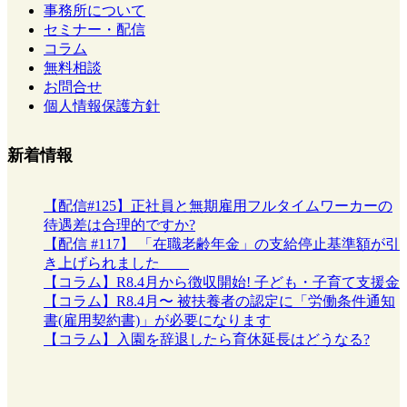
事務所について
セミナー・配信
コラム
無料相談
お問合せ
個人情報保護方針
新着情報
【配信#125】正社員と無期雇用フルタイムワーカーの
待遇差は合理的ですか?
【配信 #117】 「在職老齢年金」の支給停止基準額が引
き上げられました
【コラム】R8.4月から徴収開始! 子ども・子育て支援金
【コラム】R8.4月〜 被扶養者の認定に「労働条件通知
書(雇用契約書)」が必要になります
【コラム】入園を辞退したら育休延長はどうなる?