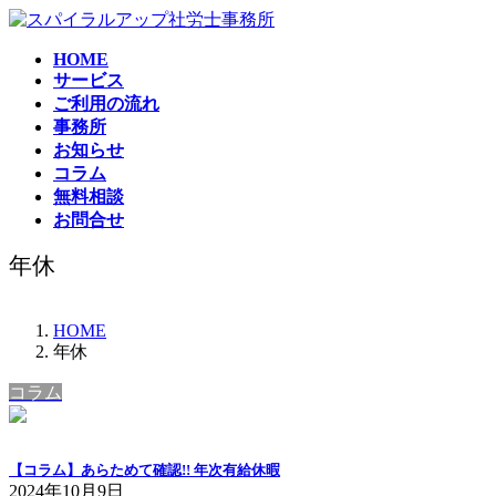
コ
ナ
ン
ビ
HOME
テ
ゲ
サービス
ン
ー
ご利用の流れ
ツ
シ
事務所
へ
ョ
お知らせ
ス
ン
コラム
キ
に
無料相談
ッ
移
お問合せ
プ
動
年休
HOME
年休
コラム
【コラム】あらためて確認!! 年次有給休暇
2024年10月9日