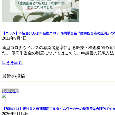
【コラム】※協会けんぽ※ 新型コロナ 傷病手当金『療養担当者の証明』
2022年9月4日
新型コロナウイルスの感染者急増による医療・検査機関の逼
た。 傷病手当金の制度についてはこちら。申請書の記載方法 [
続きを読む
最近の投稿
お知らせ
【配信#125】正社員と無期雇用フルタイムワーカーの待遇差は合理的ですか
2026年6月14日