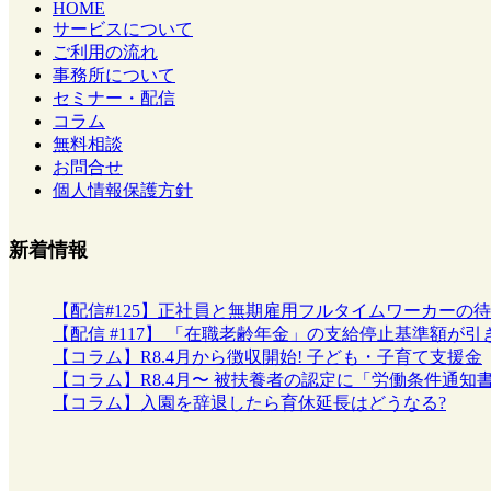
HOME
サービスについて
ご利用の流れ
事務所について
セミナー・配信
コラム
無料相談
お問合せ
個人情報保護方針
新着情報
【配信#125】正社員と無期雇用フルタイムワーカーの
【配信 #117】 「在職老齢年金」の支給停止基準額
【コラム】R8.4月から徴収開始! 子ども・子育て支援金
【コラム】R8.4月〜 被扶養者の認定に「労働条件通知
【コラム】入園を辞退したら育休延長はどうなる?