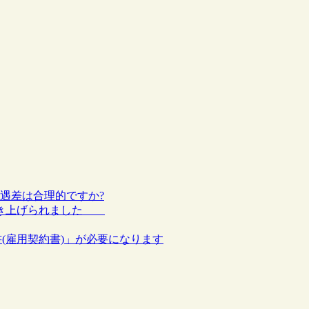
待遇差は合理的ですか?
が引き上げられました
書(雇用契約書)」が必要になります