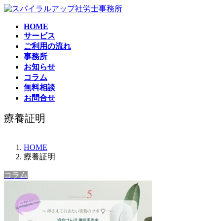
コ
ナ
ン
ビ
HOME
テ
ゲ
サービス
ン
ー
ご利用の流れ
ツ
シ
事務所
へ
ョ
お知らせ
ス
ン
コラム
キ
に
無料相談
ッ
移
お問合せ
プ
動
療養証明
HOME
療養証明
コラム