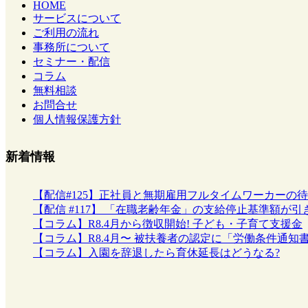
HOME
サービスについて
ご利用の流れ
事務所について
セミナー・配信
コラム
無料相談
お問合せ
個人情報保護方針
新着情報
【配信#125】正社員と無期雇用フルタイムワーカーの
【配信 #117】 「在職老齢年金」の支給停止基準額
【コラム】R8.4月から徴収開始! 子ども・子育て支援金
【コラム】R8.4月〜 被扶養者の認定に「労働条件通知
【コラム】入園を辞退したら育休延長はどうなる?