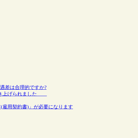
待遇差は合理的ですか?
が引き上げられました
書(雇用契約書)」が必要になります