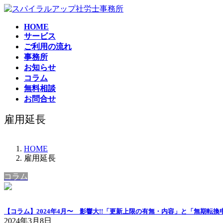
コ
ナ
ン
ビ
HOME
テ
ゲ
サービス
ン
ー
ご利用の流れ
ツ
シ
事務所
へ
ョ
お知らせ
ス
ン
コラム
キ
に
無料相談
ッ
移
お問合せ
プ
動
雇用延長
HOME
雇用延長
コラム
【コラム】2024年4月〜 影響大!!「更新上限の有無・内容」と「無期転
2024年3月8日