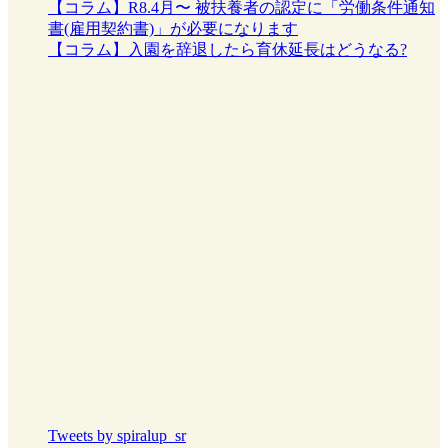
【コラム】R8.4月〜 被扶養者の認定に「労働条件通知
書(雇用契約書)」が必要になります
【コラム】入園を辞退したら育休延長はどうなる?
Tweets by spiralup_sr