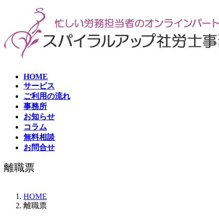
コ
ナ
ン
ビ
テ
ゲ
ン
ー
ツ
シ
へ
ョ
ス
ン
HOME
キ
に
サービス
ッ
移
ご利用の流れ
プ
動
事務所
お知らせ
コラム
無料相談
お問合せ
離職票
HOME
離職票