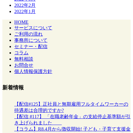
2022年2月
2022年1月
HOME
サービスについて
ご利用の流れ
事務所について
セミナー・配信
コラム
無料相談
お問合せ
個人情報保護方針
新着情報
【配信#125】正社員と無期雇用フルタイムワーカーの
待遇差は合理的ですか?
【配信 #117】 「在職老齢年金」の支給停止基準額が引
き上げられました
【コラム】R8.4月から徴収開始! 子ども・子育て支援金