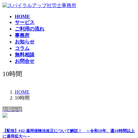
コ
ナ
ン
ビ
HOME
テ
ゲ
サービス
ン
ー
ご利用の流れ
ツ
シ
事務所
へ
ョ
お知らせ
ス
ン
コラム
キ
に
無料相談
ッ
移
お問合せ
プ
動
10時間
HOME
10時間
お知らせ
【配信】#42 雇用保険法改正について解説！ ～令和10年、週10時間以上
に適用拡大へ～