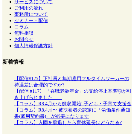
サービスについて
ご利用の流れ
事務所について
セミナー・配信
コラム
無料相談
お問合せ
個人情報保護方針
新着情報
【配信#125】正社員と無期雇用フルタイムワーカーの
待遇差は合理的ですか?
【配信 #117】 「在職老齢年金」の支給停止基準額が引
き上げられました
【コラム】R8.4月から徴収開始! 子ども・子育て支援金
【コラム】R8.4月〜 被扶養者の認定に「労働条件通知
書(雇用契約書)」が必要になります
【コラム】入園を辞退したら育休延長はどうなる?