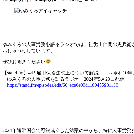
終
更
新
日
時
:
ゆみくろの人事労務を語るラジオでは、社労士仲間の黒兵衛
おしゃべりしています。
ぜひお聞きください
【stand fm】#42 雇用保険法改正について解説！ ～令和1
ゆみくろの人事労務を語るラジオ 2024年5月23日配信
https://stand.fm/episodes/edit/664ece0e00d1180455981130
2024年通常国会で可決成立した法案の中から、特に人事労