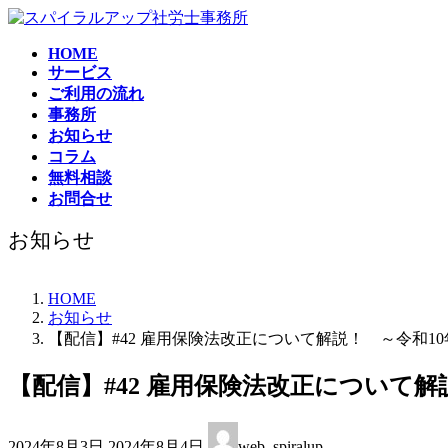
コ
ナ
ン
ビ
HOME
テ
ゲ
サービス
ン
ー
ご利用の流れ
ツ
シ
事務所
へ
ョ
お知らせ
ス
ン
コラム
キ
に
無料相談
ッ
移
お問合せ
プ
動
お知らせ
HOME
お知らせ
【配信】#42 雇用保険法改正について解説！ ～令和1
【配信】#42 雇用保険法改正について解
最
2024年8月3日
2024年8月4日
web_spiralup