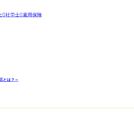
士
社労士
雇用保険
応とは？～