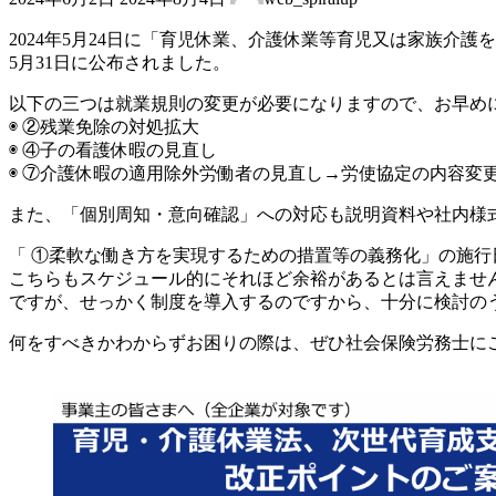
終
更
2024年5月24日に「育児休業、介護休業等育児又は家族
新
5月31日に公布されました。
日
時
以下の三つは就業規則の変更が必要になりますので、お早め
:
◉ ②残業免除の対処拡大
◉ ④子の看護休暇の見直し
◉ ⑦介護休暇の適用除外労働者の見直し→労使協定の内容変
また、「個別周知・意向確認」への対応も説明資料や社内様
「 ①柔軟な働き方を実現するための措置等の義務化」の施行日
こちらもスケジュール的にそれほど余裕があるとは言えませ
ですが、せっかく制度を導入するのですから、十分に検討の
何をすべきかわからずお困りの際は、ぜひ社会保険労務士にご