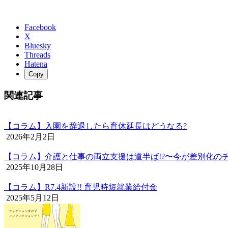
Facebook
X
Bluesky
Threads
Hatena
Copy
関連記事
【コラム】入園を辞退したら育休延長はどうなる?
2026年2月2日
【コラム】介護と仕事の両立支援は道半ば!?〜今が差別化のチ
2025年10月28日
【コラム】R7.4新設!! 育児時短就業給付金
2025年5月12日