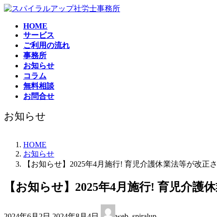
コ
ナ
ン
ビ
HOME
テ
ゲ
サービス
ン
ー
ご利用の流れ
ツ
シ
事務所
へ
ョ
お知らせ
ス
ン
コラム
キ
に
無料相談
ッ
移
お問合せ
プ
動
お知らせ
HOME
お知らせ
【お知らせ】2025年4月施行! 育児介護休業法等が改正
【お知らせ】2025年4月施行! 育児介
最
2024年6月2日
2024年8月4日
web_spiralup