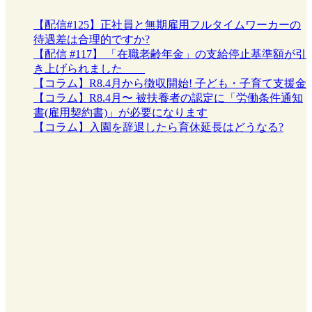
【配信#125】正社員と無期雇用フルタイムワーカーの
待遇差は合理的ですか?
【配信 #117】 「在職老齢年金」の支給停止基準額が引
き上げられました
【コラム】R8.4月から徴収開始! 子ども・子育て支援金
【コラム】R8.4月〜 被扶養者の認定に「労働条件通知
書(雇用契約書)」が必要になります
【コラム】入園を辞退したら育休延長はどうなる?