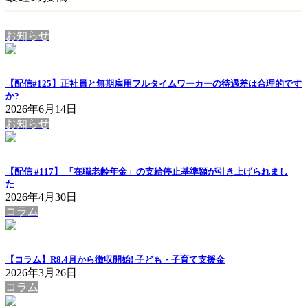
送
ジ
り
お知らせ
【配信#125】正社員と無期雇用フルタイムワーカーの待遇差は合理的です
か?
2026年6月14日
お知らせ
【配信 #117】 「在職老齢年金」の支給停止基準額が引き上げられまし
た
2026年4月30日
コラム
【コラム】R8.4月から徴収開始! 子ども・子育て支援金
2026年3月26日
コラム