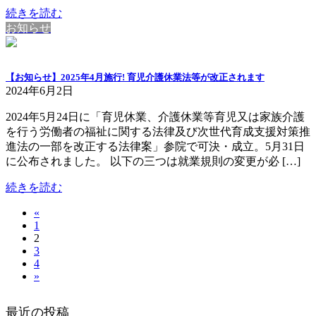
続きを読む
お知らせ
【お知らせ】2025年4月施行! 育児介護休業法等が改正されます
2024年6月2日
2024年5月24日に「育児休業、介護休業等育児又は家族介護
を行う労働者の福祉に関する法律及び次世代育成支援対策推
進法の一部を改正する法律案」参院で可決・成立。5月31日
に公布されました。 以下の三つは就業規則の変更が必 […]
続きを読む
«
投
固
1
稿
固
2
定
の
固
3
定
ペ
固
4
ペ
定
ペ
ー
»
定
ペ
ー
ー
ジ
ペ
ー
ジ
ジ
ー
ジ
最近の投稿