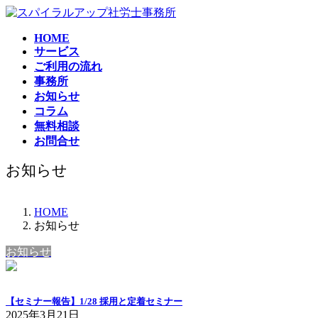
コ
ナ
ン
ビ
HOME
テ
ゲ
サービス
ン
ー
ご利用の流れ
ツ
シ
事務所
へ
ョ
お知らせ
ス
ン
コラム
キ
に
無料相談
ッ
移
お問合せ
プ
動
お知らせ
HOME
お知らせ
お知らせ
【セミナー報告】1/28 採用と定着セミナー
2025年3月21日