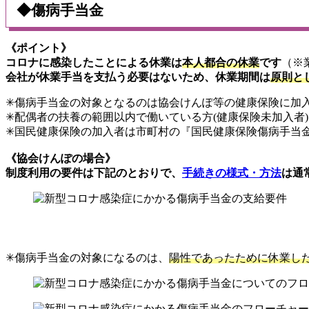
◆傷病手当金
《
ポイント
》
コロナに感染したことによる休業は
本人都合の休業
です
（※
会社が休業手当を支払う必要はないため、休業期間は
原則と
✳︎傷病手当金の対象となるのは協会けんぽ等の健康保険に加
✳︎配偶者の扶養の範囲以内で働いている方(健康保険未加入者
✳︎国民健康保険の加入者は市町村の『国民健康保険傷病手当
《協会けんぽの場合》
制度利用の要件は下記のとおりで、
手続きの様式・方法
は通
✳︎傷病手当金の対象になるのは、
陽性であったために休業し