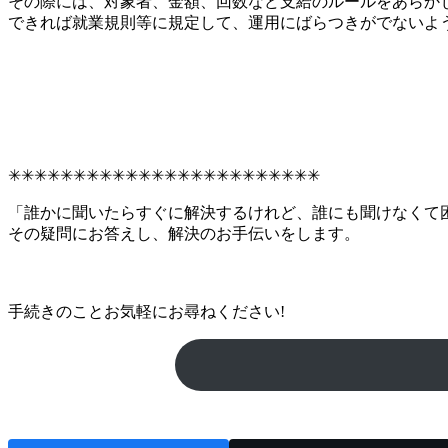
その際には、対象者、金額、回数など支給のルールをあらか
できれば就業規則等に規定して、運用にばらつきがでないよ
✳︎✳︎✳︎✳︎✳︎✳︎✳︎✳︎✳︎✳︎✳︎✳︎✳︎✳︎✳︎✳︎✳︎✳︎✳︎✳︎✳︎✳︎✳︎✳︎
「誰かに聞いたらすぐに解決するけれど、誰にも聞けなくて
その疑問にお答えし、解決のお手伝いをします。
手続きのことお気軽にお尋ねください!