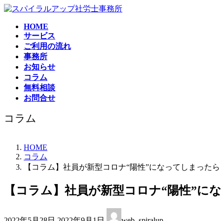
コ
ナ
ン
ビ
HOME
テ
ゲ
サービス
ン
ー
ご利用の流れ
ツ
シ
事務所
へ
ョ
お知らせ
ス
ン
コラム
キ
に
無料相談
ッ
移
お問合せ
プ
動
コラム
HOME
コラム
【コラム】社員が新型コロナ“陽性”になってしまったら
【コラム】社員が新型コロナ“陽性”に
最
2022年5月28日
2022年9月1日
web_spiralup