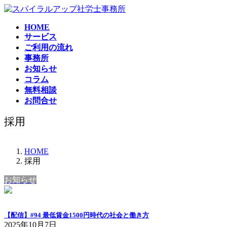
コ
ナ
ン
ビ
HOME
テ
ゲ
サービス
ン
ー
ご利用の流れ
ツ
シ
事務所
へ
ョ
お知らせ
ス
ン
コラム
キ
に
無料相談
ッ
移
お問合せ
プ
動
採用
HOME
採用
お知らせ
【配信】#94 最低賃金1500円時代の社会と働き方
2025年10月7日