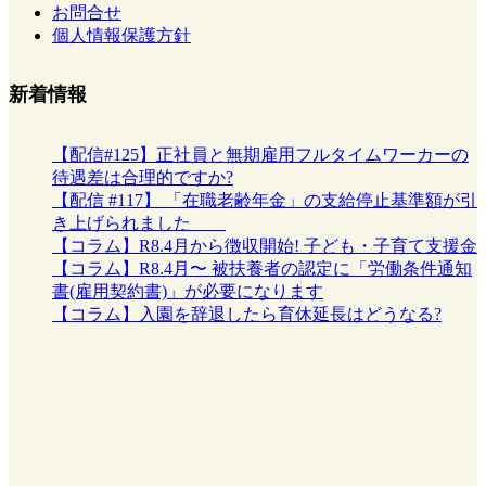
お問合せ
個人情報保護方針
新着情報
【配信#125】正社員と無期雇用フルタイムワーカーの
待遇差は合理的ですか?
【配信 #117】 「在職老齢年金」の支給停止基準額が引
き上げられました
【コラム】R8.4月から徴収開始! 子ども・子育て支援金
【コラム】R8.4月〜 被扶養者の認定に「労働条件通知
書(雇用契約書)」が必要になります
【コラム】入園を辞退したら育休延長はどうなる?