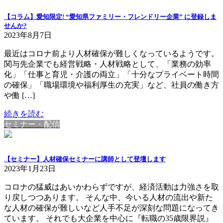
【コラム】愛知限定! “愛知県ファミリー・フレンドリー企業” に登録しま
せんか?
2023年8月7日
最近はコロナ前より人材確保が難しくなっているようです。
関与先企業でも経営戦略・人材戦略として、「業務の効率
化」「仕事と育児・介護の両立」「十分なプライベート時間
の確保」「職場環境や福利厚生の充実」など、社員の働き方
や働 […]
続きを読む
セミナー・配信
【セミナー】人材確保セミナーに講師として登壇します
2023年1月23日
コロナの猛威はあいかわらずですが、経済活動は力強さを取
り戻しつつあります。 そんな中、今いる人材の流出や新た
な人材の確保が難しいなど人手不足が深刻な問題になってき
ています。 それでも大企業を中心に『転職の35歳限界説』