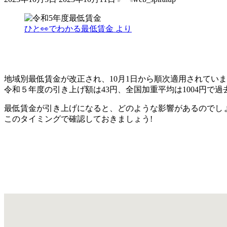
終
更
新
ひと👀でわかる最低賃金 より
日
時
:
地域別最低賃金が改正され、10月1日から順次適用されてい
令和５年度の引き上げ額は43円、全国加重平均は1004円で
最低賃金が引き上げになると、どのような影響があるのでしょ
このタイミングで確認しておきましょう!