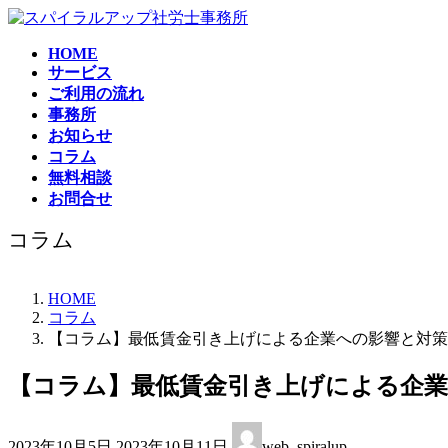
コ
ナ
ン
ビ
HOME
テ
ゲ
サービス
ン
ー
ご利用の流れ
ツ
シ
事務所
へ
ョ
お知らせ
ス
ン
コラム
キ
に
無料相談
ッ
移
お問合せ
プ
動
コラム
HOME
コラム
【コラム】最低賃金引き上げによる企業への影響と対策
【コラム】最低賃金引き上げによる企
最
2023年10月5日
2023年10月11日
web_spiralup