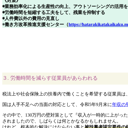
《対策》
◉業務効率化による生産性の向上、アウトソーシングの活用
◉労働時間を短縮する工夫をして、残業を抑制する
◉人件費以外の費用の見直し
◉
働き方改革推進支援センター（
https://hatarakikatakaikaku.mh
３. 労働時間を減らす従業員があらわれる
税法上や社会保険上の扶養内で働くことを希望する従業員は
国は人手不足への当面の対応として、令和5年9月末に
年収の
その中で、130万円の壁対策として『収入が一時的に上がっ
されましたので、しばらくは何とかなるかもしれません。
けれど、根本的な解決にはならない事と
被扶養者認定要件の