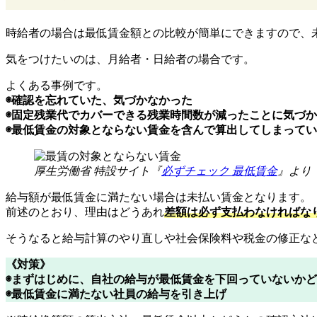
時給者の場合は最低賃金額との比較が簡単にできますので、
気をつけたいのは、月給者・日給者の場合です。
よくある事例です。
◉確認を忘れていた、気づかなかった
◉固定残業代でカバーできる残業時間数が減ったことに気づ
◉最低賃金の対象とならない賃金を含んで算出してしまって
厚生労働省 特設サイト『
必ずチェック 最低賃金
』より
給与額が最低賃金に満たない場合は未払い賃金となります。
前述のとおり、理由はどうあれ
差額は必ず支払わなければな
そうなると給与計算のやり直しや社会保険料や税金の修正な
《対策》
◉まずはじめに、自社の給与が最低賃金を下回っていないかど
◉最低賃金に満たない社員の給与を引き上げ