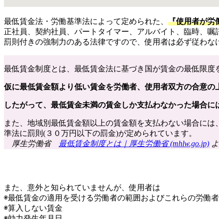
最低賃金法・労働基準法によって定められた、
『使用者が労
正社員、契約社員、パートタイマー、アルバイト、臨時、嘱
罰則付きの強制力のある法律ですので、使用者は必ず従わな
最低賃金制度とは、最低賃金法に基づき国が賃金の最低限度
仮に最低賃金額より低い賃金を労働者、使用者双方の合意の
したがって、最低賃金未満の賃金しか支払わなかった場合に
また、地域別最低賃金額以上の賃金額を支払わない場合には、
準法に罰則(３０万円以下の罰金)が定められています。
厚生労働省
最低賃金制度とは｜厚生労働省 (mhlw.go.jp)
よ
また、意外と知られていませんが、使用者は
◉最低賃金の適用を受ける労働者の範囲およびこれらの労働
◉算入しない賃金
◉効力発生年月日